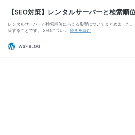
【SEO対策】レンタルサーバーと検索順
レンタルサーバーが検索順位に与える影響についてまとめました。 
【SEO
策することです。 SEOについ …
続きを読む
対
策】
WSF BLOG
レ
ン
タ
ル
サ
ー
バ
ー
と
検
索
順
位