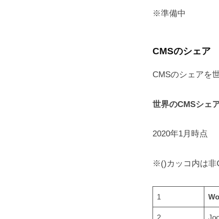
※準備中
CMSのシェア
CMSのシェアを
世界のCMSシェ
2020年1月時点
※()カッコ内は
1
Wo
2
Jo