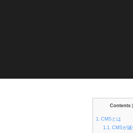
w
e
b
s
i
t
e
s
Contents
2021
[
年
1.
CMSとは
12
1.1.
CMSが
月