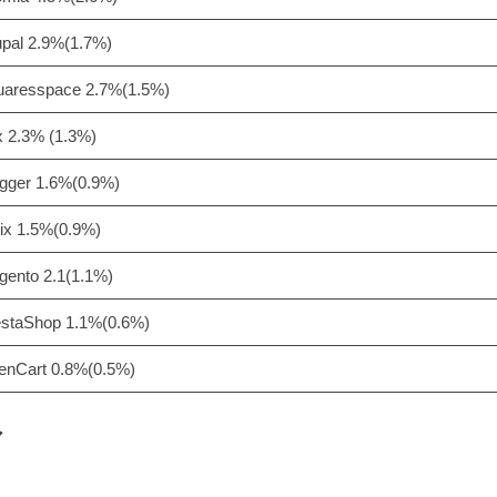
pal 2.9%(1.7%)
uaresspace 2.7%(1.5%)
 2.3% (1.3%)
gger 1.6%(0.9%)
rix 1.5%(0.9%)
ento 2.1(1.1%)
estaShop 1.1%(0.6%)
enCart 0.8%(0.5%)
ア