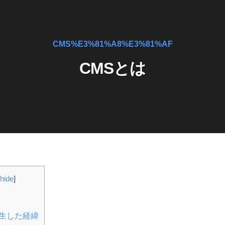
CMS%E3%81%A8%E3%81%AF
CMSとは
hide
]
誕生した経緯