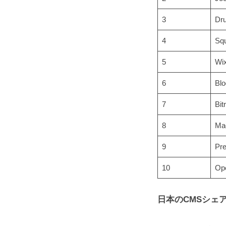
3
Dru
4
Sq
5
Wix
6
Blo
7
Bit
8
Mag
9
Pr
10
Op
日本のCMSシェ