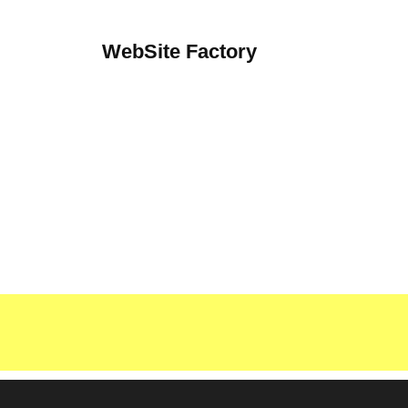
コ
ン
WebSite Factory
テ
C
ン
r
ツ
e
へ
a
ス
t
キ
e
ッ
y
プ
o
u
r
o
w
n