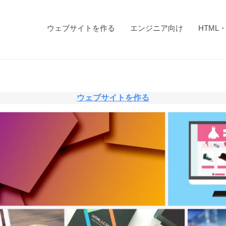
ウェブサイトを作る
エンジニア向け
HTML・
ウェブサイトを作る