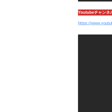
Youtubeチャンネ
https://www.yout