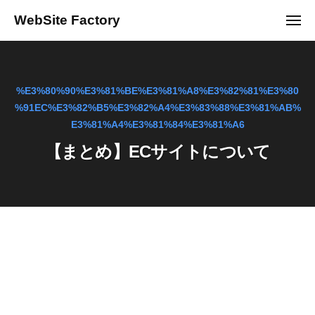
ュ
コ
ー
WebSite Factory
メ
ン
ニ
C
ュ
テ
ー
r
ン
e
ツ
%E3%80%90%E3%81%BE%E3%81%A8%E3%82%81%E3%80
a
へ
%91EC%E3%82%B5%E3%82%A4%E3%83%88%E3%81%AB%
t
ス
E3%81%A4%E3%81%84%E3%81%A6
e
キ
y
【まとめ】ECサイトについて
ッ
o
プ
u
r
o
w
n
w
e
b