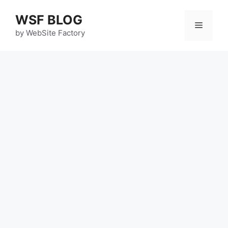
コ
WSF BLOG
ン
メ
テ
by WebSite Factory
ン
ニ
ツ
へ
ス
ュ
キ
ッ
ー
プ