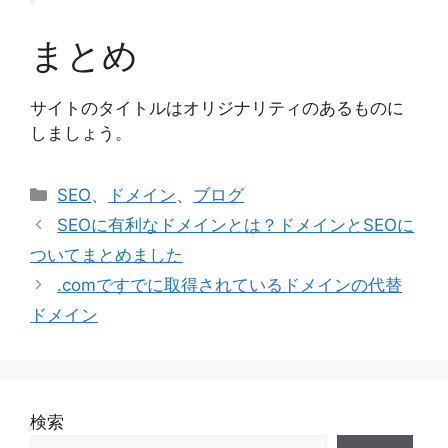
まとめ
サイトのタイトルはオリジナリティのあるものに
しましょう。
カ
SEO
、
ドメイン
、
ブログ
テ
SEOに有利なドメインとは？ドメインとSEOに
ゴ
ついてまとめました
リ
.comですでに取得されているドメインの代替
ー
ドメイン
検索