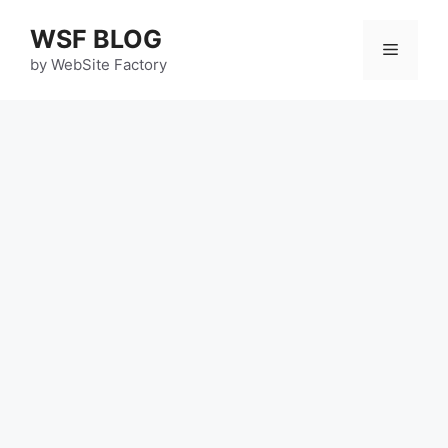
コ
WSF BLOG
ン
メ
テ
by WebSite Factory
ン
ニ
ツ
へ
ス
ュ
キ
ッ
ー
プ