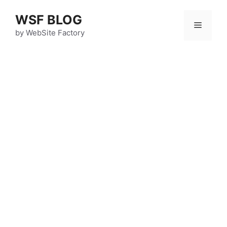
コ
WSF BLOG
ン
メ
テ
by WebSite Factory
ン
ニ
ツ
へ
ス
ュ
キ
ッ
ー
プ