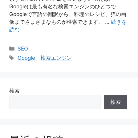
Googleは最も有名な検索エンジンのひとつで、
Googleで言語の翻訳から、料理のレシピ、猫の画
像までさまざまなものが検索できます。 …
続きを
読む
カ
SEO
テ
タ
Google
、
検索エンジン
ゴ
グ
リ
ー
検索
検索