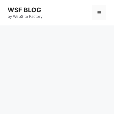
コ
WSF BLOG
ン
メ
テ
by WebSite Factory
ン
ニ
ツ
へ
ス
ュ
キ
ッ
ー
プ