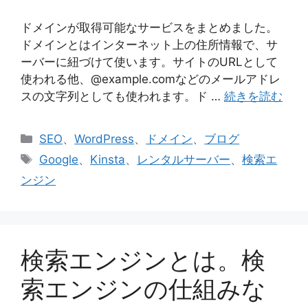
ドメインが取得可能なサービスをまとめました。
ドメインとはインターネット上の住所情報で、サ
ーバーに紐づけて使います。サイトのURLとして
使われる他、@example.comなどのメールアドレ
スの文字列としても使われます。ド …
続きを読む
カ
SEO
、
WordPress
、
ドメイン
、
ブログ
テ
タ
Google
、
Kinsta
、
レンタルサーバー
、
検索エ
ゴ
グ
ンジン
リ
ー
検索エンジンとは。検
索エンジンの仕組みな