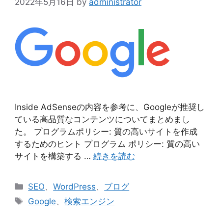
2022年5月16日
by
administrator
Inside AdSenseの内容を参考に、Googleが推奨し
ている高品質なコンテンツについてまとめまし
た。 プログラムポリシー: 質の高いサイトを作成
するためのヒント プログラム ポリシー: 質の高い
サイトを構築する …
続きを読む
カ
SEO
、
WordPress
、
ブログ
テ
タ
Google
、
検索エンジン
ゴ
グ